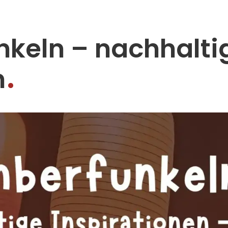
keln – nachhalti
n