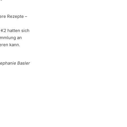
ere Rezepte –
-K2 hatten sich
Sammlung an
eren kann.
tephanie Basler