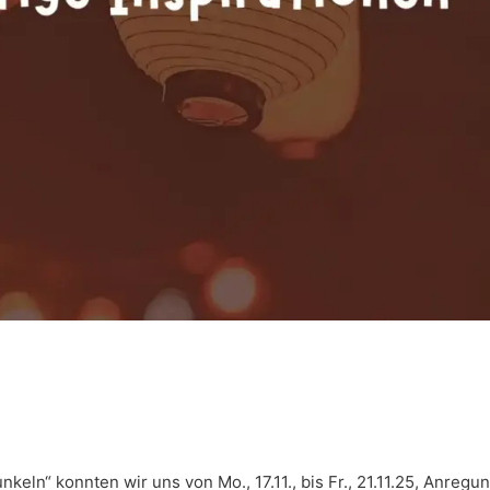
ln“ konnten wir uns von Mo., 17.11., bis Fr., 21.11.25, Anregu