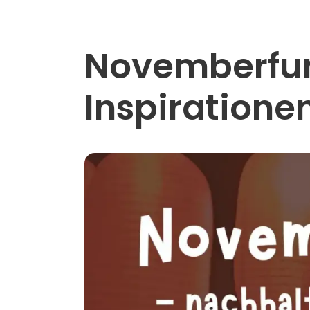
Novemberfun
Inspiratione