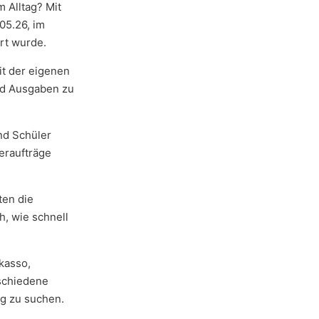
 Alltag? Mit
05.26, im
rt wurde.
it der eigenen
nd Ausgaben zu
nd Schüler
eraufträge
ten die
, wie schnell
kasso,
rschiedene
ng zu suchen.