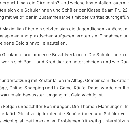
r braucht man ein Girokonto? Und welche Kostenfallen lauern im
en sich die Schülerinnen und Schüler der Klasse 8a am Fr., 22.
it Geld“, der in Zusammenarbeit mit der Caritas durchgefüh
Maximilian Eberlein setzten sich die Jugendlichen zunächst m
eispielen und praktischen Aufgaben lernten sie, Einnahmen u
eigene Geld sinnvoll einzuteilen.
n Girokonto und moderne Bezahlverfahren. Die Schülerinnen u
t, worin sich Bank- und Kreditkarten unterscheiden und wie Dau
andersetzung mit Kostenfallen im Alltag. Gemeinsam diskutier
ge, Online-Shopping und In-Game-Käufe. Dabei wurde deutlich
warum ein bewusster Umgang mit Geld wichtig ist.
den Folgen unbezahlter Rechnungen. Die Themen Mahnungen, In
erklärt. Gleichzeitig lernten die Schülerinnen und Schüler ve
wichtig ist, bei finanziellen Problemen frühzeitig Unterstützu