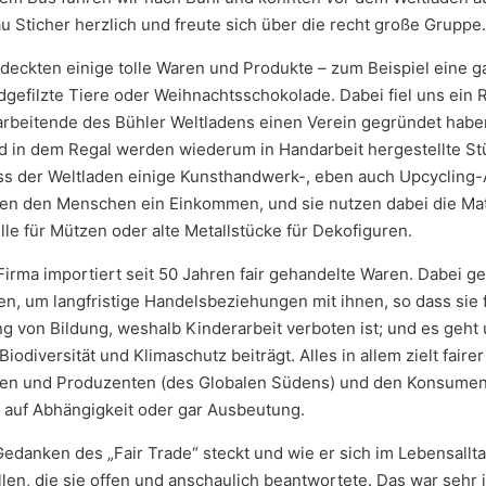
 Sticher herzlich und freute sich über die recht große Gruppe.
tdeckten einige tolle Waren und Produkte – zum Beispiel eine 
efilzte Tiere oder Weihnachtsschokolade. Dabei fiel uns ein R
itarbeitende des Bühler Weltladens einen Verein gegründet habe
nd in dem Regal werden wiederum in Handarbeit hergestellte S
ass der Weltladen einige Kunsthandwerk-, eben auch Upcycling-
eten den Menschen ein Einkommen, und sie nutzen dabei die Mat
lle für Mützen oder alte Metallstücke für Dekofiguren.
rma importiert seit 50 Jahren fair gehandelte Waren. Dabei ge
n, um langfristige Handelsbeziehungen mit ihnen, so dass sie f
g von Bildung, weshalb Kinderarbeit verboten ist; und es geht
odiversität und Klimaschutz beiträgt. Alles in allem zielt faire
nen und Produzenten (des Globalen Südens) und den Konsume
 auf Abhängigkeit oder gar Ausbeutung.
Gedanken des „Fair Trade“ steckt und wie er sich im Lebensallta
len, die sie offen und anschaulich beantwortete. Das war sehr 