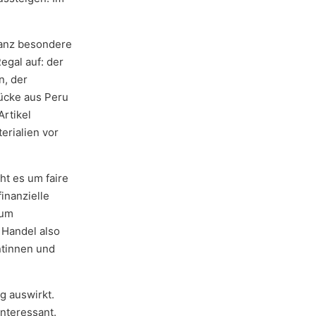
ganz besondere
egal auf: der
n, der
tücke aus Peru
Artikel
erialien vor
ht es um faire
inanzielle
 um
r Handel also
ntinnen und
g auswirkt.
interessant.