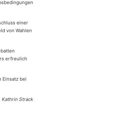
erbsbedingungen
schluss einer
eld von Wahlen
ebatten
s erfreulich
.
 Einsatz bei
Kathrin Strack