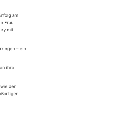
Erfolg am
n Frau
ury mit
rringen – ein
en ihre
owie den
oßartigen