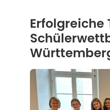
Erfolgreich
Schülerwett
Württember