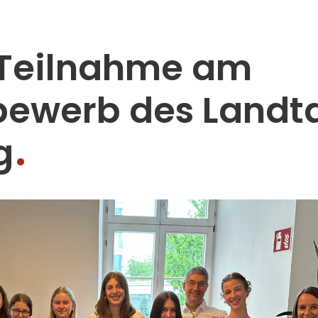
e Teilnahme am
bewerb des Landt
g