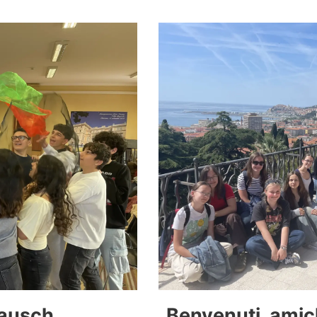
tausch
„Benvenuti, amic