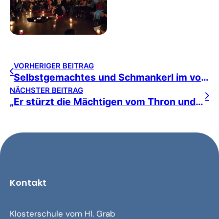
VORHERIGER BEITRAG
Selbstgemachtes und Schmankerl im voradventlichen Lichterglanz
NÄCHSTER BEITRAG
„Er stürzt die Mächtigen vom Thron und erhöht die Niedrigen“
Kontakt
Klosterschule vom Hl. Grab